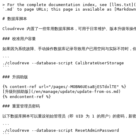
> For the complete documentation index, see [llms.txt](
`.md` to page URLs; this page is available as [Markdown
# 数据库脚本

Cloudreve 内置了一些常用数据库脚本，可用于日常维护、版本升级等操作。您可
### 校准用户容量

如果因为系统故障、手动操作数据库记录导致用户已用空间与实际不符时，你可以
```

./cloudreve --database-script CalibrateUserStorage

```

### 升捐助版

{% content-ref url="/pages/-MOBN6UEsaBjESTdxlTE" %}

[升级到捐助版](/en/manage/update/update-from-os.md)

{% endcontent-ref %}

### 重置管理员密码

以下数据库脚本可以重设初始管理员（即 UID 为 1 的用户）的密码，新
```

./cloudreve --database-script ResetAdminPassword
